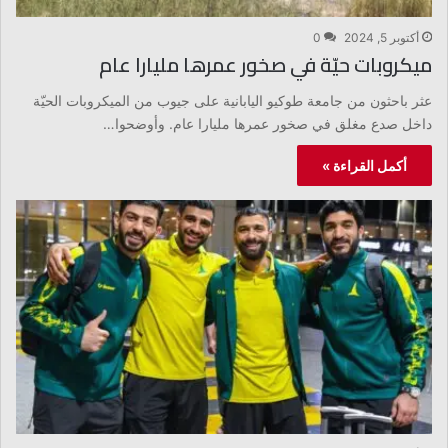
أكتوبر 5, 2024
0
ميكروبات حيّة في صخور عمرها مليارا عام
عثر باحثون من جامعة طوكيو اليابانية على جيوب من الميكروبات الحيّة
داخل صدع مغلق في صخور عمرها مليارا عام. وأوضحوا…
أكمل القراءة »