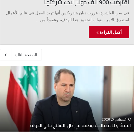
اقترضت 900 ألف دولار لبدء شركتها
في سن العاشرة، قررت ديان هندريكس أنها تريد العمل في عالم الأعمال.
استغرق الأمر سنوات لتحقيق هذا الهدف، وعقوداً من…
أكمل القراءة »
الصفحة التالية
ج
ن
ب
ل
ا
ط
:
ه
ل
أغسطس 5, 2026
جنبلاط: هل تنفذ السلطة اللبنانية أوامر رام الله؟
ت
ن