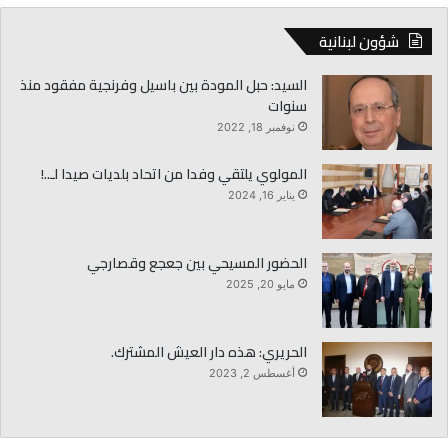
ف
ذ
شؤون لبنانية
ا
ل
السيد: حبل المودة بين باسيل وفرنجية مفقود منذ
س
سنوات
ل
نوفمبر 18, 2022
ط
ة
المولوي يلتقي وفدا من اتحاد بلديات صيدا لـ..!
ا
يناير 16, 2024
ل
ل
ب
الحضور المسيحي بين جعجع وقصارجي
ن
مايو 20, 2025
ا
ن
ي
الحريري: هذه دار العيش المشترك.
ة
أ
أغسطس 2, 2023
و
ا
م