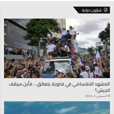
ر
ر
شؤون دولية
ا
م
ا
ل
ل
ه
؟
المشهد الانقسامي في فنزويلا يتعمّق… فأين سيقف
الجيش؟
أغسطس 3, 2024