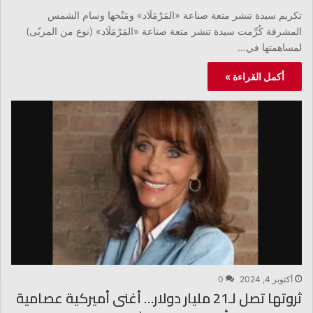
تكريم سيدة تنشر متعة صناعة «المَرْمَلَاد» ومَنْحها وسام الشمس
المشرقة كُرِّمت سيدة تنشر متعة صناعة «المَرْمَلَاد» (نوع من المربّى)
لمساهمتها في…
أكمل القراءة »
أكتوبر 4, 2024
0
ثروتها تصل لـ21 مليار دولار… أغنى أميركية عصامية