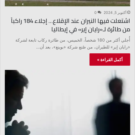
أكتوبر 5, 2024
0
اشتعلت فيها النيران عند الإقلاع… إجلاء 184 راكباً
من طائرة لـ«رايان إير» في إيطاليا
أُجلي أكثر من 180 شخصاً، الخميس، من طائرة ركاب تابعة لشركة
«رايان إير» للطيران، من صُنع شركة «بوينغ»، بعد أن…
أكمل القراءة »