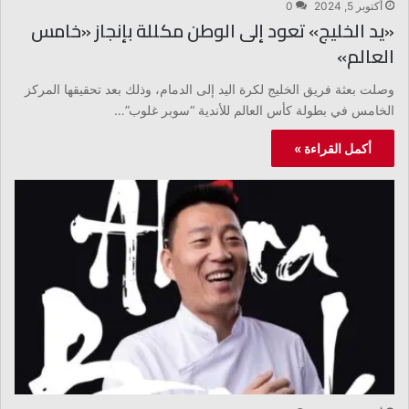
أكتوبر 5, 2024
0
«يد الخليج» تعود إلى الوطن مكللة بإنجاز «خامس
العالم»
وصلت بعثة فريق الخليج لكرة اليد إلى الدمام، وذلك بعد تحقيقها المركز
الخامس في بطولة كأس العالم للأندية “سوبر غلوب”…
أكمل القراءة »