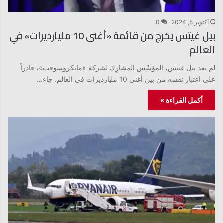
أكتوبر 5, 2024
0
بيل غيتس يخرج من قائمة «أغنى 10 مليارديرات» في
العالم
لم يعد بيل غيتس، المؤسِّس المشارِك لشركة «مايكروسوفت»، قادراً
على اعتبار نفسه من بين أغنى 10 مليارديرات في العالم. جاء…
أكمل القراءة »