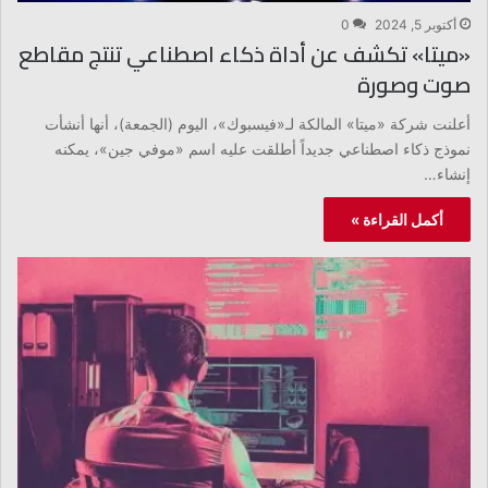
أكتوبر 5, 2024
0
«ميتا» تكشف عن أداة ذكاء اصطناعي تنتج مقاطع
صوت وصورة
أعلنت شركة «ميتا» المالكة لـ«فيسبوك»، اليوم (الجمعة)، أنها أنشأت
نموذج ذكاء اصطناعي جديداً أطلقت عليه اسم «موفي جين»، يمكنه
إنشاء…
أكمل القراءة »