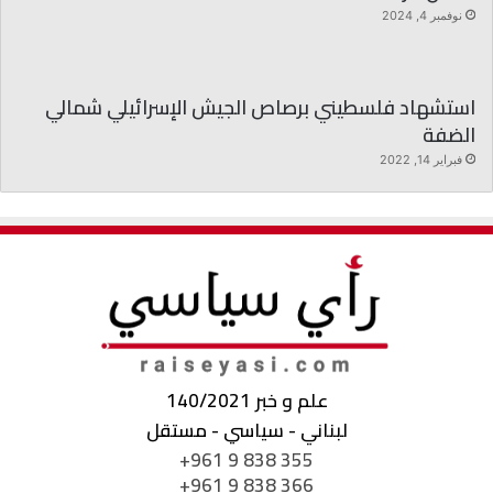
نوفمبر 4, 2024
استشهاد فلسطيني برصاص الجيش الإسرائيلي شمالي
الضفة
فبراير 14, 2022
علم و خبر 140/2021
لبناني - سياسي - مستقل
+961 9 838 355
+961 9 838 366