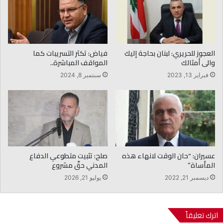
العجوز للحريري: لبنان بحاجة إليك
فياض: تكثر التسريبات كما
والى أمثالك
المواقف المباشرة..
فبراير 13, 2023
سبتمبر 8, 2024
عسيران: “حان الوقت لانهاء هذه
صلح: تثبيت متطوعي الدفاع
المأساة”
المدني حقّ مشروع
ديسمبر 21, 2022
يوليو 21, 2026
اترك تعليقاً