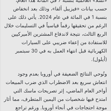
«تسلا» العالمية بنسبة 7 في المائة هذا العام،
حسب بيانات «فيزيبل ألفا»، وذلك بعد انخفاض
بنسبة 1 في المائة في عام 2024. يأتي ذلك على
الرغم من تحقيقها رقماً قياسياً في التسليمات خلال
الربع الثالث، نتيجة لاندفاع المشترين الأميركيين
للاستفادة من إعفاء ضريبي على السيارات
الكهربائية قبل انتهاء العمل به في 30 سبتمبر
(أيلول).
وتُوحي النتائج الضعيفة في أوروبا بعدم وجود
انتعاش سريع بعد الاضطراب الذي ضرب المبيعات
أواخر العام الماضي، إثر تصريحات ماسك التي
امتدح فيها شخصيات من اليمين المتطرف، مما أثار
موجة احتجاجات في أنحاء أوروبا. ورغم تراجع