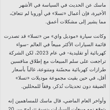
ماسك عن الحديث في السياسة في الأشهر
الأخيرة، فإن أعمال «تسلا» في أوروبا لم تتعافَ،
مما يشير إلى مشكلات أعمق.
وكانت سيارة «موديل واي» من «تسلا» قد تصدرت
قائمة السيارات الأكثر مبيعاً في العالم -سواء
كهربائية أو تقليدية- في عام 2023، لكن الشركة
تراجعت على سلم المبيعات مع إطلاق منافسين
طرازات كهربائية محسّنة ومتنوعة، غالباً بأسعار
أقل، في حين بقيت مجموعة موديلات «تسلا»
الضيقة دون تحديثات تُذكر، وفقاً للمحللين.
وأواخر العام الماضي، قال ماسك للمساهمين إنه
يتوقع نمو مبيعات السيارات بنسبة تتراوح بين 20