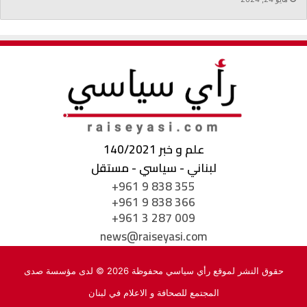
علم و خبر 140/2021
لبناني - سياسي - مستقل
+961 9 838 355
+961 9 838 366
+961 3 287 009
news@raiseyasi.com
حقوق النشر لموقع رأي سياسي محفوظة 2026 © لدى مؤسسة صدى
المجتمع للصحافة و الاعلام في لبنان