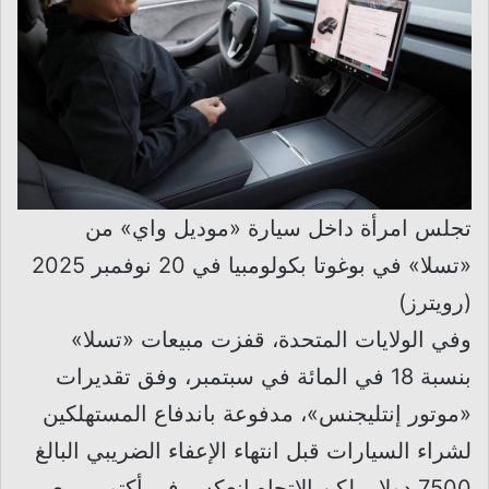
تجلس امرأة داخل سيارة «موديل واي» من
«تسلا» في بوغوتا بكولومبيا في 20 نوفمبر 2025
(رويترز)
وفي الولايات المتحدة، قفزت مبيعات «تسلا»
بنسبة 18 في المائة في سبتمبر، وفق تقديرات
«موتور إنتليجنس»، مدفوعة باندفاع المستهلكين
لشراء السيارات قبل انتهاء الإعفاء الضريبي البالغ
7500 دولار. لكن الاتجاه انعكس في أكتوبر، مع