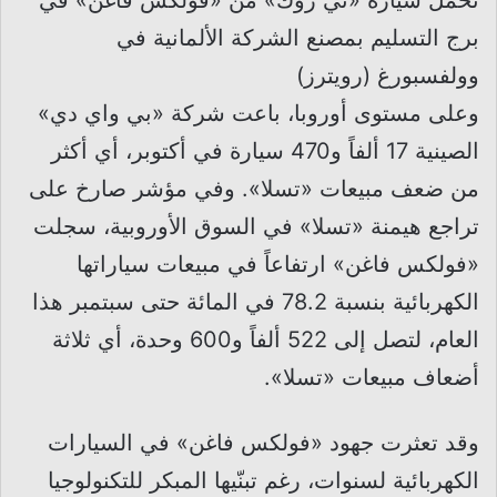
تُحمّل سيارة «تي روك» من «فولكس فاغن» في
برج التسليم بمصنع الشركة الألمانية في
وولفسبورغ (رويترز)
وعلى مستوى أوروبا، باعت شركة «بي واي دي»
الصينية 17 ألفاً و470 سيارة في أكتوبر، أي أكثر
من ضعف مبيعات «تسلا». وفي مؤشر صارخ على
تراجع هيمنة «تسلا» في السوق الأوروبية، سجلت
«فولكس فاغن» ارتفاعاً في مبيعات سياراتها
الكهربائية بنسبة 78.2 في المائة حتى سبتمبر هذا
العام، لتصل إلى 522 ألفاً و600 وحدة، أي ثلاثة
أضعاف مبيعات «تسلا».
وقد تعثرت جهود «فولكس فاغن» في السيارات
الكهربائية لسنوات، رغم تبنّيها المبكر للتكنولوجيا