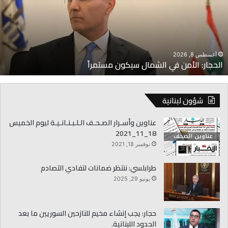
لشمال
ت
يكون
ح
ستمراً
ا
أغسطس 8, 2026
الحجار: الأمن في الشمال سيكون مستمراً
شؤون لبنانية
عناوين وأسـرار الصـحـف الـلـبـنـانـيـة ليوم الخميس
18_11_2021
نوفمبر 18, 2021
طرابلسي: ننتظر ضمانات لتفادي التصادم
يونيو 29, 2025
حجار: يجب إنشاء مخيم للنازحين السوريين ما بعد
الحدود اللبنانية.