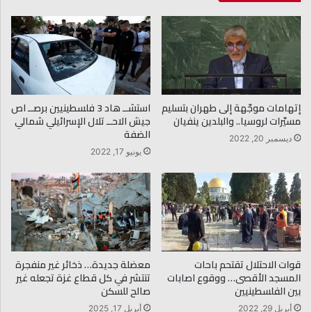
إتهامات موجّهة إلى طهران بتسليم
استشــ هاد 3 فلسطينيين برصــ اص
مسيّرات لروسيا.. والبلدين ينفيان
جيش الاحــ تلال الإسرائيلي شمالي
الضفة
ديسمبر 20, 2022
يونيو 17, 2022
قوات الاحتلال تقتحم باحات
معضلة جديدة… ذخائر غير منفجرة
المسجد الأقصى… ووقوع اصابات
تنتشر في كل قطاع غزة تجعله غير
بين الفلسطينيين
صالح للسكن
أبريل 29, 2022
أبريل 17, 2025