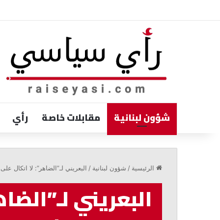
شؤون لبنانية
مقابلات خاصة
رأي
الخازن:
الالتفاف
الرئيسية
/
شؤون لبنانية
/
البعريني لـ”الضاهر”: لا اتكال ع
حول
الدولة
البعريني لـ”الضاه
ضرورة
لمواجهة
التحديات