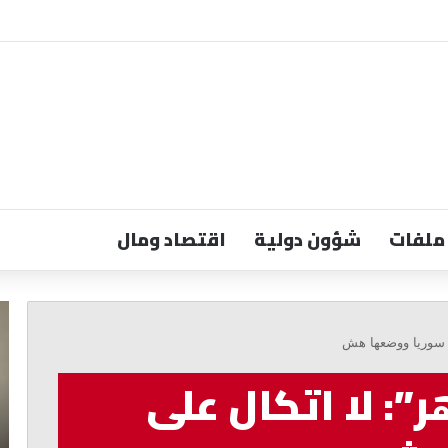
ملفات
شؤون دولية
اقتصاد ومال
الجميّل:
عب
قانون
ال
لى سوريا ووضعها هش
إعلام
ال
يضمن
تو
ر”: لا اتكال على
الحرية
كا
والاستقلالية
بيئ
وح