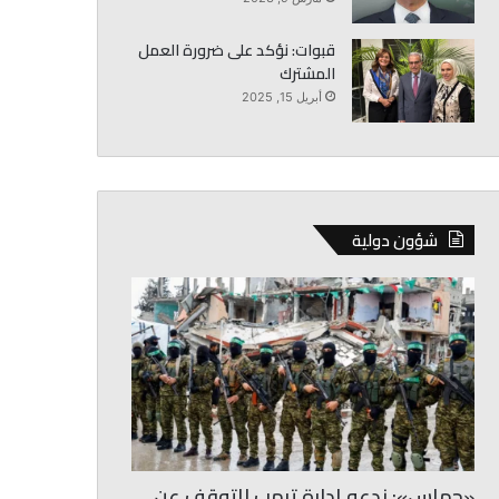
قبوات: نؤكد على ضرورة العمل
المشترك
أبريل 15, 2025
شؤون دولية
«حماس»: ندعو إدارة ترمب للتوقف عن