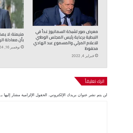
معرض صور لشبكة السمانيوز غداً في
منيمنة: لا يمك
النبطية برعاية رئيس المجلس الوطني
بأن معادلة الر
للاعلام المرئي والمسموع عبد الهادي
محفوظ
نوفمبر 16, 2024
فبراير 4, 2022
اترك تعليقاً
لن يتم نشر عنوان بريدك الإلكتروني.
الحقول الإلزامية مشار إليها بـ
ا
ل
ت
ع