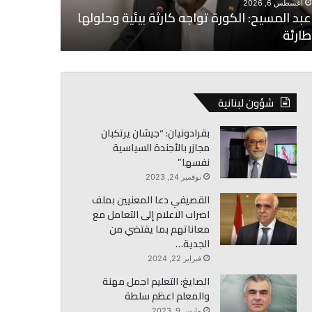
أغسطس 6, 2026
رئة
عبد المسيح: الكورة تواجه كارثة بيئية وحلولها
أغسطس 6, 2026
طارئة
البساط: لا 
شؤون لبنانية
بقرادونيان: “جيشان يرتكبان
مجازر بالأجندة السياسية
نفسها”
نوفمبر 24, 2023
القصيفي دعا المعنيين بملف
اضراب الاعلام إلى التعامل مع
معاناتهم بما يقتضي من
الجدية…
فبراير 22, 2024
الصايغ: التعليم اجمل مهنة
والمعلم اعظم سلطة
مارس 9, 2023