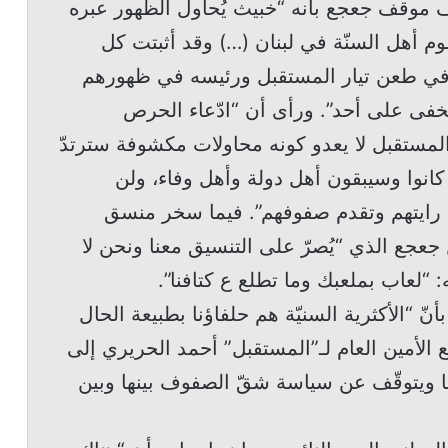
ف موقف جعجع بأنه “خبيث يُحاول الظهور عبره
 أهل السنّة في لبنان (…) وقد أثبتت كل
ع في طعن تيار المستقبل ورئيسه في ظهورهم
تخفى على أحد”. ورأى أن “ادّعاء الحرص
 المستقبل لا يعدو كونه محاولات مكشوفة سترتدّ
 كانوا وسيبقون أهل دولة وأهل وفاء، ولن
 رايتهم وتقدم صفوفهم”. فيما سخر منسق
 جعجع الذي “يُصرّ على التنسيق معنا ونحن لا
: “لعاب بملعبك وما تطلع ع كتافنا”.
ّ “الأكثرية السنيّة هم حلفاؤنا بطبيعة الحال
 الأمين العام لـ”المستقبل” أحمد الحريري إلى
لها ويتوقّف عن سياسة شقّ الصفوف بينها وبين