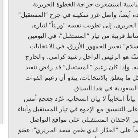
ياسية استشعرت حراجة الخطوة الحريرية
ده أيضاً، واصل غرز سكينه في جرح “المستقبل”
لحريري، إلى تطويب نفسه “وريثاً” لتياره،
أوساط قريبة من تيار “المستقبل”، في اليومين
ام” تجيير الجمهور الأزرق، في الانتخابات
سنّة هو الرئيس الراحل رشيد كرامي، والخارج
. وإذا كان زعيم “المستقبل” قد رفض تنفيذ
ما يتعلق بالانتخابات، يبدو أن زعيم القوات
السعودية في هذا السياق.
ياناً انتخابياً لا بيان انسحاب، غرّد جعجع أمس
لى التنسيق مع الإخوة في تيار المستقبل وأبناء
جير الاحتقان المستقبلي على مواقع التواصل
اً على “الغدّار الذي طعن سعد الحريري”. عضو