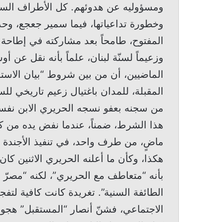
ومسؤوليه عن هدوئهم. كل الأطراف الس
وخطورة تداعياتها، فيما سمير جعجع، وح
المفتوح، طامحاً بعد مشاركته في إطاحة ا
وزعيماً لسنّة لبنان، علماً بأنه نقل عن 
الماضيين، أن من بين شروط “بيان الاستسل
المقبلة، للمدان باغتيال زعيم تاريخي لل
من سجنه بعفو نسجه الحريري الابن نفسه
هذا الشرط، ضمناً، عندما نفض يده من كل 
ماضٍ، من طرف واحد، في تنفيذ الأجندة 
هكذا، وكأن ما أعلنه الحريري الاثنين كان ب
بأنه “متعاطف مع الحريري”، لكنه “مصرّ ع
الطائفة السنية”. تغريدة كانت كافية لتف
الاجتماعي، فشنّ أنصار “المستقبل” هجوم