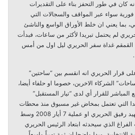
انه كان في طور التحفز بناء على التقديرات
فورية سواء عبر المواقف والسجالات التي
 بما يعني ان خلط الأوراق الواسع والناشئ
ريري لم يحتمل تبريدا لأكثر من ساعات، فبدأت
ن القمقم غداة سفر الحريري ليل اول من أمس
لى قرار الحريري انه انقسم بين “ساحتين”
احات” الشركاء الاخرين، خصوما او حلفاء أيضا،
 المباشر للقرار أي لدى “تيار المستقبل”
يدا التي تعتمل بمخاض غير مسبوق منذ محطات
مفصلية مصيرية مثل اغتيال الرئيس الشهيد رفيق الحريري او عملية 7 أيار 2008 وسط
الفراغ الذي سيحدثه ابتعاد الرئيس الحريري
لانتخابية. وبدا واضحا ان ثمة تهيباً واسعاً