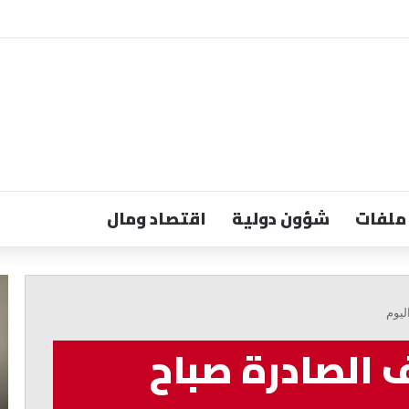
ملفات
شؤون دولية
اقتصاد ومال
الجميّل:
عب
قانون
ال
ليوم
إعلام
ال
يضمن
تو
 الصادرة صباح
الحرية
كا
والاستقلالية
بيئ
وح