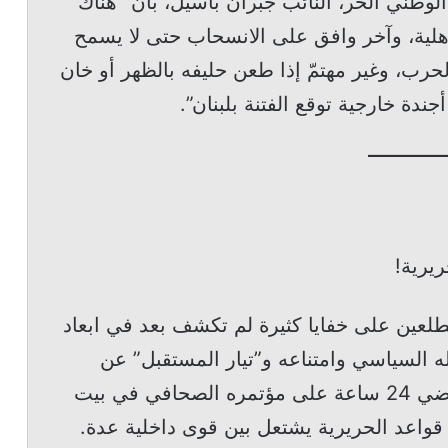
الوطني الحر، النائب جبران باسيل، بأن “هناك
أهلية، وآخر وافق على الانسحاب حتى لا يسمح
حرب، وغير مهتمّ إذا طعن حليفه بالظهر أو خان
أجندة خارجية توقع الفتنة بلبنان”.
ريرية!
لمطلعين على خفايا كثيرة لم تكشف بعد في ابعاد
 السياسي وامتناعه و”تيار المستقبل” عن
الترشح للانتخابات النيابية، انه قبل ان تمضي 24 ساعة على مؤتمره الصحافي في بيت
قواعد الحريرية يشتعل بين قوى داخلية عدة.