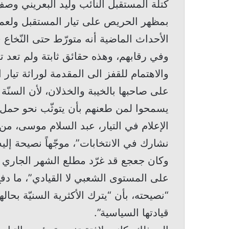
كتلة المستقبل النائب وليد البعريني وص
بمظهر الحريص على تيار المستقبل ولعموم
الأحداث الماضية أنه متورّط حتى النّخا
وفي رقابهم، وهذه حقائق ثابتة ولم تعد 
والاهتمام للقفز الى المقدمة لوراثة تيار
على صاحبها بالخيبة والخذلان، لأن السنّة
يسمحوا لمن طعنهم بأن يتوثّب نحو حمل
الإعلام في التيار، عبد السلام موسى، من
نشارك في الانتخابات”، موجّهاً نصيحة إليه
وكان جعجع قد غرّد مطلع الشهر الجاري بأن
على المستوى الشعبي لا القيادي”، ما دفع
“نصيحته، بأن “يترك الأكثرية السنيّة بحا
قيادتها السياسية”.