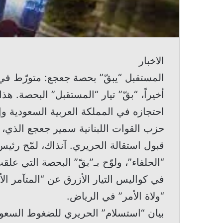
الاخبار
المستقبل “يبقّ” بحصة جعجع: متورّط في 
أخيراً، “بقّ” تيار “المستقبل” البحصة. 
احتجازه في المملكة العربية السعودية وإ
حزب القوات اللبنانية سمير جعجع الذي، 
قبول استقالة الحريري. آنذاك، لمّح رئيس
“الحلفاء”، ولوّح بـ”بقّ” البحصة التي عل
في كواليس التيار الأزرق عن “المتآمر ال
“ولاة الأمر” في الرياض.
بيان “استسلام” الحريري للضغوط السعود