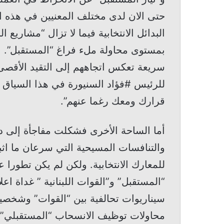
حتى الان لدى مختلف المعنيين في هذه
البدائل الانتخابية فيما لا تزال “مشاريع
بمستوى محاولة ملء فراغ “المستقبل”. ا
سريعة تعكس اتجاههم إلى التقيد الأقصى
للرئيس #فؤاد السنيورة في هذا السياق 
قرارك ومعك رغما عنهم”.
أما الساحة الأخرى فشكلت مفاجأة إلى د
والتنافسات المسيحية التي سرعان ما اثب
للمعارك الانتخابية. ولكن لم يكن تطورا عا
“المستقبل” و”القوات اللبنانية ” غداة اع
سيناريوات تحالفية بين “القوات” وشخص
محاولات توظيف الانسحاب “المستقبلي” 