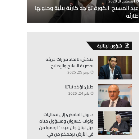
أغسطس 6, 2026
رئة
عبد المسيح: الكورة تواجه كارثة بيئية وحلولها
أغسطس 6, 2026
طارئة
البساط: لا 
شؤون لبنانية
حنكش: لاتخاذ قرارات جريئة
بحصرية السلاح والإصلاح
يونيو 25, 2025
خليل: نؤكد ثباتنا
مايو 24, 2025
د. بول الحامض: إلى فعاليات
ونواب كسروان ومسؤول مياه
جبل لبنان جان عيد: ” ارحموا من
في الأرض يرحمكم من في