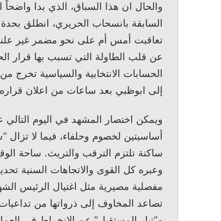
والحال ان هذا السباق، الذي بدا واضحاً 
السابقة بانسحاب الحريري، انطلق بحدة 
تعاقبت أمس أم على نحو مضمر غير علني،
عن قلب الطاولة التي تسبب بها قرار الح
الحسابات الانتخابية والسياسية تخرج م
إلى ابوظبي بعد ساعات من اعلان قراره.
ويمكن اختصار المشهد في اليوم التالي ع
أساسيتين لخصوم وحلفاء، فيما لا تزال “س
ساكنة تلتزم الترقب والتريث. ساحة الوقع
وعبره كل القوى والاتجاهات السنية تحد
تصاعد المخاوف إلى ذرواتها من تداعيات 
و”تيار المستقبل” عن الانخراط في العملية ا